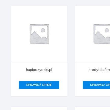
Po
Poz
Spa
Szli
Szt
hapipozyczki.pl
kredytdlafir
Wie
Wyr
SPRAWDŹ OPINIE
SPRAWDŹ OP
Zam
Zs