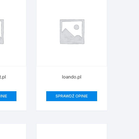
ostałe
.pl
loando.pl
INIE
SPRAWDŹ OPINIE