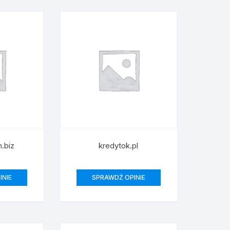
mpki
iomice laserowe
warki
fierki i polerki
yfciarki
m.biz
kredytok.pl
rtarki i wkrętarki
zynarki
INIE
SPRAWDŹ OPINIE
iatarki
zywacze