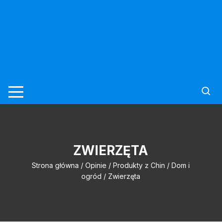
ZWIERZĘTA
Strona główna
/
Opinie
/
Produkty z Chin
/
Dom i
ogród
/ Zwierzęta