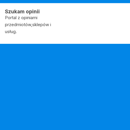
Skip
to
Szukam opinii
content
Portal z opiniami
przedmiotów,sklepów i
usług.