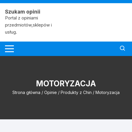
Skip
to
Szukam opinii
content
Portal z opiniami
przedmiotów,sklepów i
usług.
MOTORYZACJA
Strona główna
/
Opinie
/
Produkty z Chin
/ Motoryzacja