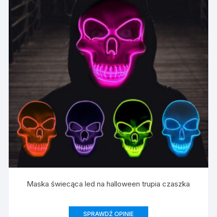
Maska świecąca led na halloween trupia czaszka
SPRAWDŹ OPINIE