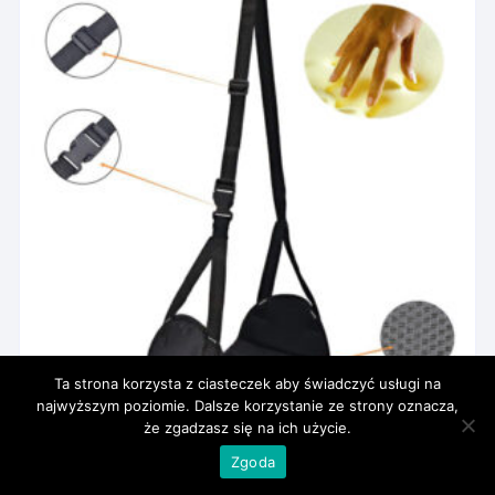
Ta strona korzysta z ciasteczek aby świadczyć usługi na
najwyższym poziomie. Dalsze korzystanie ze strony oznacza,
że zgadzasz się na ich użycie.
Podróżny hamak podpórka pod nogi i stopy
Zgoda