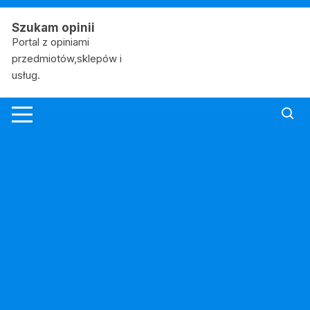
Skip
to
Szukam opinii
content
Portal z opiniami
przedmiotów,sklepów i
usług.