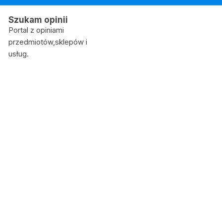
Skip
to
Szukam opinii
content
Portal z opiniami
przedmiotów,sklepów i
usług.