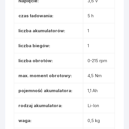
Napięcie:
3,6 V
czas ładowania:
5 h
liczba akumulatorów:
1
liczba biegów:
1
liczba obrotów:
0-215 rpm
max. moment obrotowy:
4,5 Nm
pojemność akumulatora:
1,1 Ah
rodzaj akumulatora:
Li-Ion
waga:
0,5 kg