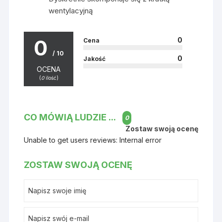
wentylacyjną
0
0
Cena
/ 10
0
Jakość
OCENA
(
0
ilość)
CO MÓWIĄ LUDZIE ...
0
Zostaw swoją ocenę
Unable to get users reviews: Internal error
ZOSTAW SWOJĄ OCENĘ