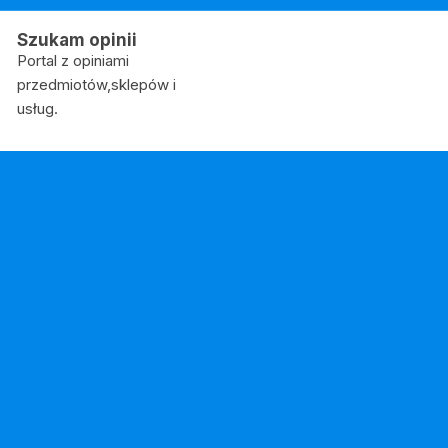
Skip
to
Szukam opinii
content
Portal z opiniami
przedmiotów,sklepów i
usług.