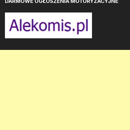
DARMOWE OGŁOSZENIA MOTORYZACYJNE