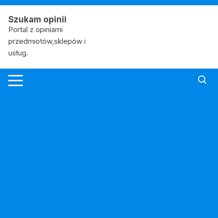
Skip
to
Szukam opinii
content
Portal z opiniami
przedmiotów,sklepów i
usług.