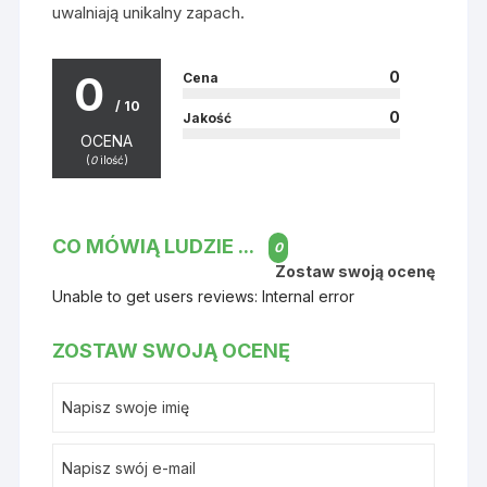
uwalniają unikalny zapach.
0
0
Cena
/ 10
0
Jakość
OCENA
(
0
ilość)
CO MÓWIĄ LUDZIE ...
0
Zostaw swoją ocenę
Unable to get users reviews: Internal error
ZOSTAW SWOJĄ OCENĘ