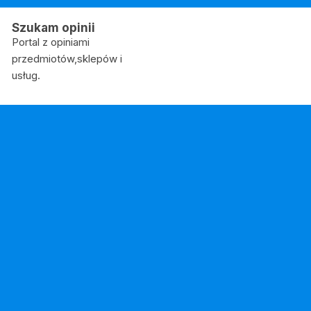
Skip
to
Szukam opinii
content
Portal z opiniami
przedmiotów,sklepów i
usług.