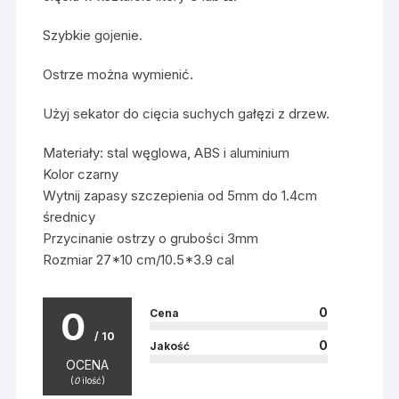
Szybkie gojenie.
Ostrze można wymienić.
Użyj sekator do cięcia suchych gałęzi z drzew.
Materiały: stal węglowa, ABS i aluminium
Kolor czarny
Wytnij zapasy szczepienia od 5mm do 1.4cm
średnicy
Przycinanie ostrzy o grubości 3mm
Rozmiar 27*10 cm/10.5*3.9 cal
0
0
Cena
/ 10
0
Jakość
OCENA
(
0
ilość)