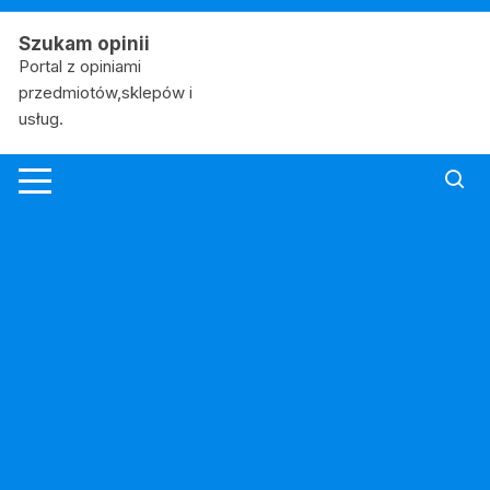
Skip
to
Szukam opinii
content
Portal z opiniami
przedmiotów,sklepów i
usług.