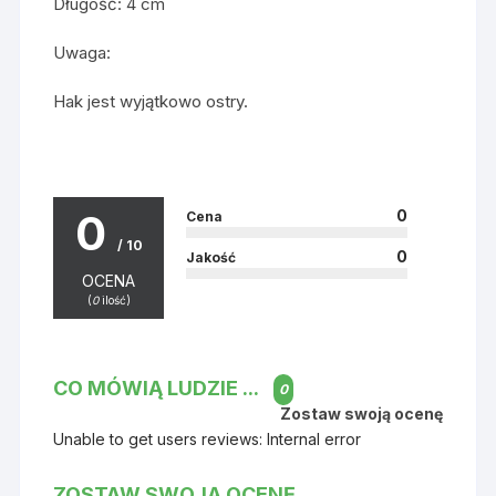
Długość: 4 cm
Uwaga:
Hak jest wyjątkowo ostry.
0
0
Cena
/ 10
0
Jakość
OCENA
(
0
ilość)
CO MÓWIĄ LUDZIE ...
0
Zostaw swoją ocenę
Unable to get users reviews: Internal error
ZOSTAW SWOJĄ OCENĘ