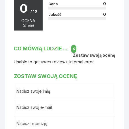
0
0
Cena
/ 10
0
Jakość
OCENA
(
0
ilość)
CO MÓWIĄ LUDZIE ...
0
Zostaw swoją ocenę
Unable to get users reviews: Internal error
ZOSTAW SWOJĄ OCENĘ