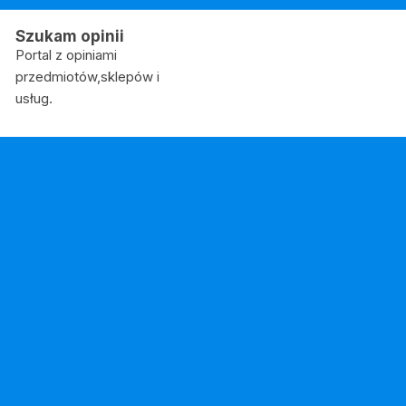
Skip
to
Szukam opinii
content
Portal z opiniami
przedmiotów,sklepów i
usług.