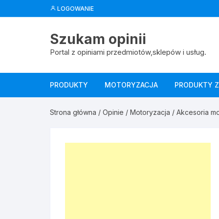
Skip
LOGOWANIE
to
content
Szukam opinii
Portal z opiniami przedmiotów,sklepów i usług.
PRODUKTY
MOTORYZACJA
PRODUKTY Z
Artykuły spożywcze
Akcesoria motoryzacyjne
Dom i ogród
Chipsy
Strona główna
/
Opinie
/
Motoryzacja
/
Akcesoria m
Chemia
Chemia
Elektornika
Kawa
Kosmetyki
Dla dzieci
Części samochodowe
Motoryzacja
Sosy
Środki czy
Pielęgnacj
Dom i ogród
Przyczepy
Podróże
Zabawki
Kosiarki
Medycyna
Sport
Narzędzia
Leki