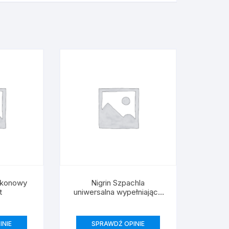
ikonowy
Nigrin Szpachla
t
uniwersalna wypełniająca
500 g
INIE
SPRAWDŹ OPINIE