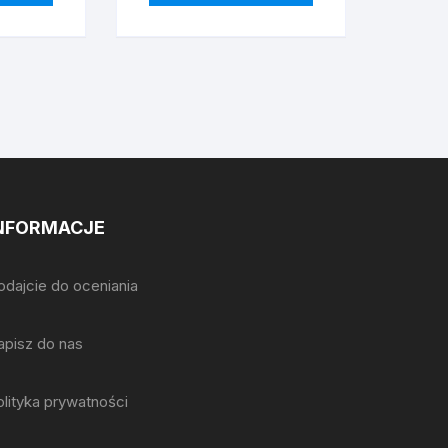
NFORMACJE
odajcie do oceniania
apisz do nas
olityka prywatności