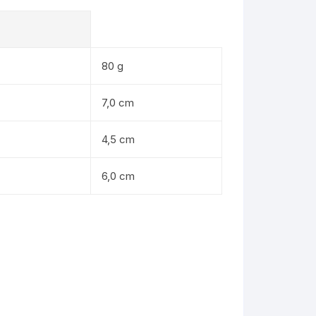
mpki
80 g
iomice laserowe
warki
7,0 cm
fierki i polerki
4,5 cm
yfciarki
6,0 cm
rtarki i wkrętarki
zynarki
iatarki
zywacze