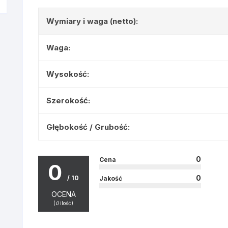
Wymiary i waga (netto):
Po
Waga:
Poz
Spa
Wysokość:
Szli
Szerokość:
Szt
Głębokość / Grubość:
Wie
0
Cena
0
Wyr
0
/ 10
Jakość
OCENA
Zam
(
0
ilość)
Zs