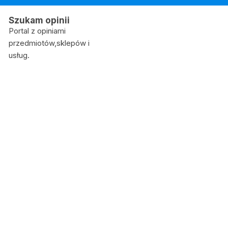
Skip
to
Szukam opinii
content
Portal z opiniami
przedmiotów,sklepów i
usług.