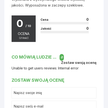
jakości. Wyposażona w zaczepy szeklowe.
0
0
Cena
/ 10
0
Jakość
OCENA
(
0
ilość)
CO MÓWIĄ LUDZIE ...
0
Zostaw swoją ocenę
Unable to get users reviews: Internal error
ZOSTAW SWOJĄ OCENĘ