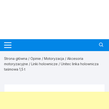
Strona główna
/
Opinie
/
Motoryzacja
/
Akcesoria
motoryzacyjne
/
Linki holownicze
/ Unitec linka holownicza
taśmowa 1,5 t